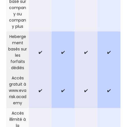
basé sur
compan
y ou
compan
y plus
Heberge
ment
basés sur
✔️
✔️
✔️
✔️
les
forfaits
dédiés
Accès
gratuit à
www.eva
✔️
✔️
✔️
✔️
risk.acad
emy
Accès
illimité à
la