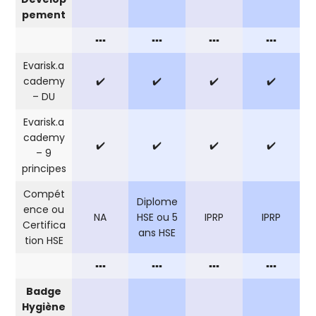
pement
▪️▪️▪️
▪️▪️▪️
▪️▪️▪️
▪️▪️▪️
Evarisk.a
cademy
✔️
✔️
✔️
✔️
– DU
Evarisk.a
cademy
✔️
✔️
✔️
✔️
– 9
principes
Compét
Diplome
ence ou
NA
HSE ou 5
IPRP
IPRP
Certifica
ans HSE
tion HSE
▪️▪️▪️
▪️▪️▪️
▪️▪️▪️
▪️▪️▪️
Badge
Hygiène