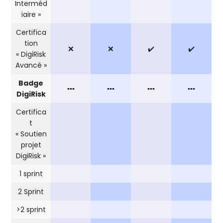
Interméd
iaire »
Certifica
tion
❌
❌
✔️
✔️
« DigiRisk
Avancé »
Badge
▪️▪️▪️
▪️▪️▪️
▪️▪️▪️
▪️▪️▪️
DigiRisk
Certifica
t
« Soutien
projet
DigiRisk »
1 sprint
2 Sprint
>2 sprint