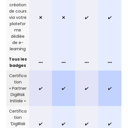
création
de cours
via votre
❌
❌
✔️
✔️
platefor
me
dédiée
de e-
learning
Tous les
▪️▪️▪️
▪️▪️▪️
▪️▪️▪️
▪️▪️▪️
badges
Certifica
tion
« Partner
✔️
✔️
✔️
✔️
DigiRisk
Initiale »
Certifica
tion
‘DigiRisk
✔️
✔️
✔️
✔️