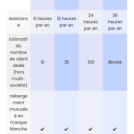
24
36
Assistanc
6 heures
12 heures
heures
heures
e
par an
par an
par an
par an
Estimatif
du
nombre
de client
10
25
100
Illimité
dédié
(hors
multi-
société)
Héberge
ment
mutualis
é en
marque
blanche
✔️
✔️
✔️
✔️