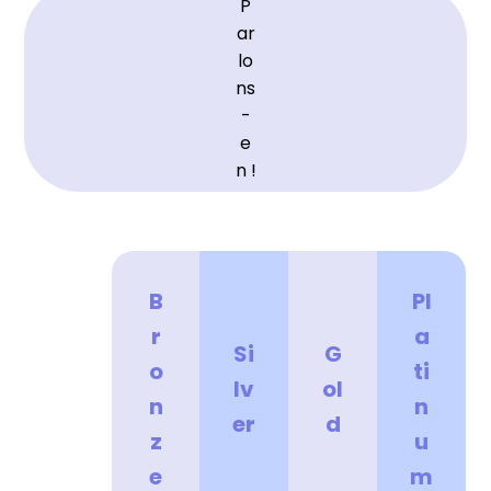
P
ar
lo
ns
-
e
n !
B
Pl
r
a
Si
G
o
ti
lv
ol
n
n
er
d
z
u
e
m