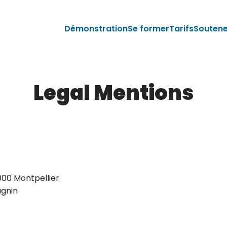
Démonstration
Se former
Tarifs
Souten
Legal Mentions
4000 Montpellier
agnin