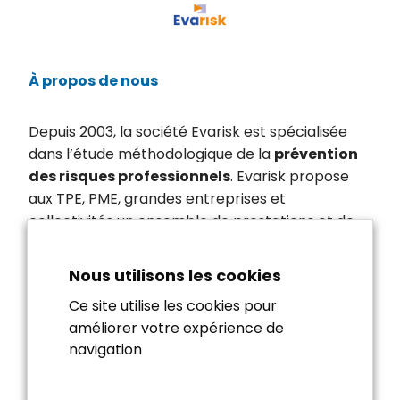
À propos de nous
Depuis 2003, la société Evarisk est spécialisée
dans l’étude méthodologique de la
prévention
des risques professionnels
. Evarisk propose
aux TPE, PME, grandes entreprises et
collectivités un ensemble de prestations et de
solutions en matière de sécurité, d’hygiène et de
santé pour les employés.
Nous utilisons les cookies
Ce site utilise les cookies pour
Autres liens
améliorer votre expérience de
navigation
Démonstration
Se former
Tarifs